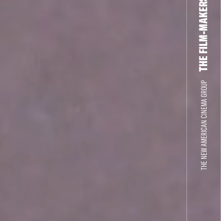
THE FILM-MAKERS’ COOP
THE NEW AMERICAN CINEMA GROUP